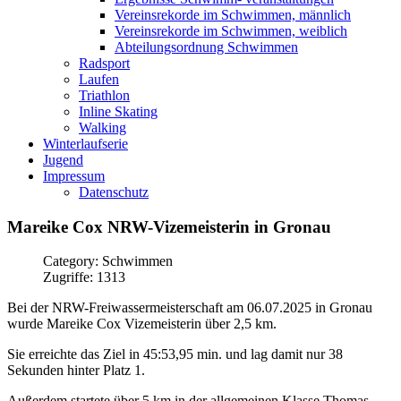
Vereinsrekorde im Schwimmen, männlich
Vereinsrekorde im Schwimmen, weiblich
Abteilungsordnung Schwimmen
Radsport
Laufen
Triathlon
Inline Skating
Walking
Winterlaufserie
Jugend
Impressum
Datenschutz
Mareike
Cox
NRW-Vizemeisterin
in
Gronau
Category: Schwimmen
Zugriffe: 1313
Bei der NRW-Freiwassermeisterschaft am 06.07.2025 in Gronau
wurde Mareike Cox Vizemeisterin über 2,5 km.
Sie erreichte das Ziel in 45:53,95 min. und lag damit nur 38
Sekunden hinter Platz 1.
Außerdem startete über 5 km in der allgemeinen Klasse Thomas