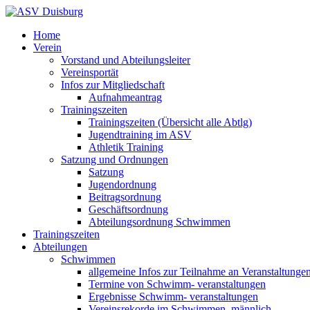
Home
Verein
Vorstand und Abteilungsleiter
Vereinsportät
Infos zur Mitgliedschaft
Aufnahmeantrag
Trainingszeiten
Trainingszeiten (Übersicht alle Abtlg)
Jugendtraining im ASV
Athletik Training
Satzung und Ordnungen
Satzung
Jugendordnung
Beitragsordnung
Geschäftsordnung
Abteilungsordnung Schwimmen
Trainingszeiten
Abteilungen
Schwimmen
allgemeine Infos zur Teilnahme an Veranstaltunge
Termine von Schwimm- veranstaltungen
Ergebnisse Schwimm- veranstaltungen
Vereinsrekorde im Schwimmen, männlich