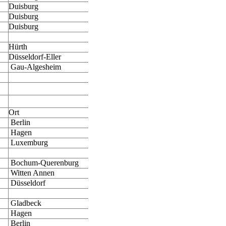
Duisburg
Duisburg
Duisburg
Hürth
Düsseldorf-Eller
Gau-Algesheim
Ort
Berlin
Hagen
Luxemburg
Bochum-Querenburg
Witten Annen
Düsseldorf
Gladbeck
Hagen
Berlin