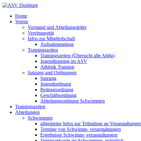
Home
Verein
Vorstand und Abteilungsleiter
Vereinsportät
Infos zur Mitgliedschaft
Aufnahmeantrag
Trainingszeiten
Trainingszeiten (Übersicht alle Abtlg)
Jugendtraining im ASV
Athletik Training
Satzung und Ordnungen
Satzung
Jugendordnung
Beitragsordnung
Geschäftsordnung
Abteilungsordnung Schwimmen
Trainingszeiten
Abteilungen
Schwimmen
allgemeine Infos zur Teilnahme an Veranstaltunge
Termine von Schwimm- veranstaltungen
Ergebnisse Schwimm- veranstaltungen
Vereinsrekorde im Schwimmen, männlich