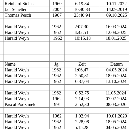
Reinhard Steins
1960
6:19.84
10.11.2022
Jan Schetter
2004
10:40.33
14.09.2019
Thomas Pesch
1967
23:40,94
09.10.2025
Harald Weyh
1962
2:07.30
16.03.2024
Harald Weyh
1962
4:42,51
12.04.2025
Harald Weyh
1962
10:15,18
18.01.2025
Name
Jg.
Zeit
Datum
Harald Weyh
1962
1:06,47
04.05.2024
Harald Weyh
1962
2:50,81
18.05.2024
Harald Weyh
1962
6:37,04
13.10.2024
Harald Weyh
1962
0:52,75
11.05.2024
Harald Weyh
1962
2:14,93
07.07.2024
Pascal Podzimek
1991
2:52,30
08.03.2026
Harald Weyh
1962
1:02.94
19.01.2020
Harald Weyh
1962
2:28,08
18.05.2024
Harald Weyh
1962
5.15,28
04.05.2024