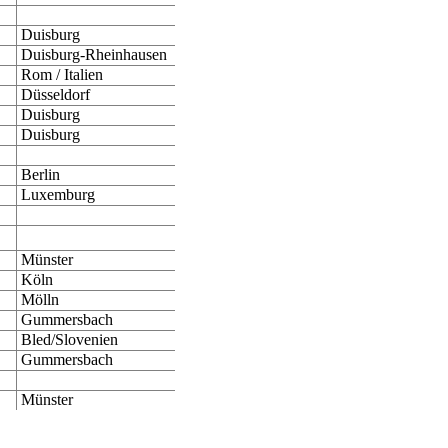
Duisburg
Duisburg-Rheinhausen
Rom / Italien
Düsseldorf
Duisburg
Duisburg
Berlin
Luxemburg
Münster
Köln
Mölln
Gummersbach
Bled/Slovenien
Gummersbach
Münster