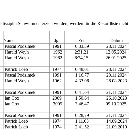
ildisziplin Schwimmen erzielt werden, werden für die Rekordliste nicht
Name
Jg.
Zeit
Datum
Pascal Podzimek
1991
0:33,39
28.11.2024
Harald Weyh
1962
2:31,21
12.05.2024
Harald Weyh
1962
6:24,15
26.01.2025
Patrick Loeb
1974
0:48,01
28.11.2024
Pascal Podzimek
1991
1:16.77
28.11.2024
Harald Weyh
1962
4:33.06
26.08.2023
Pascal Podzimek
1991
0:41.64
21.11.2024
Ian Cox
2009
1:50.64
26.10.2023
Ian Cox
2009
3:46,47
09.10.2025
Pascal Podzimek
1991
0:28,79
21.11.2024
Patrick Loeb
1974
1:11.63
14.09.2024
Patrick Loeb
1974
2:41.52
21.09.2019