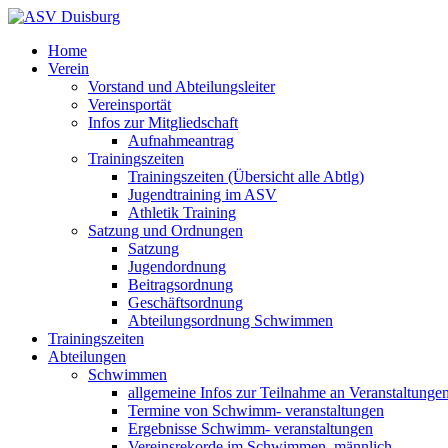
Home
Verein
Vorstand und Abteilungsleiter
Vereinsportät
Infos zur Mitgliedschaft
Aufnahmeantrag
Trainingszeiten
Trainingszeiten (Übersicht alle Abtlg)
Jugendtraining im ASV
Athletik Training
Satzung und Ordnungen
Satzung
Jugendordnung
Beitragsordnung
Geschäftsordnung
Abteilungsordnung Schwimmen
Trainingszeiten
Abteilungen
Schwimmen
allgemeine Infos zur Teilnahme an Veranstaltunge
Termine von Schwimm- veranstaltungen
Ergebnisse Schwimm- veranstaltungen
Vereinsrekorde im Schwimmen, männlich