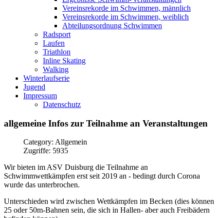
Vereinsrekorde im Schwimmen, männlich
Vereinsrekorde im Schwimmen, weiblich
Abteilungsordnung Schwimmen
Radsport
Laufen
Triathlon
Inline Skating
Walking
Winterlaufserie
Jugend
Impressum
Datenschutz
allgemeine
Infos
zur
Teilnahme
an
Veranstaltungen
Category: Allgemein
Zugriffe: 5935
Wir bieten im ASV Duisburg die Teilnahme an
Schwimmwettkämpfen erst seit 2019 an - bedingt durch Corona
wurde das unterbrochen.
Unterschieden wird zwischen Wettkämpfen im Becken (dies können
25 oder 50m-Bahnen sein, die sich in Hallen- aber auch Freibädern