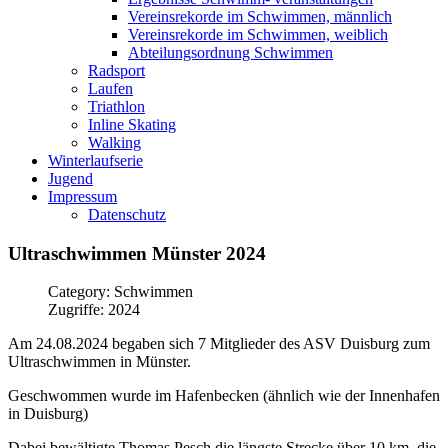
Vereinsrekorde im Schwimmen, männlich
Vereinsrekorde im Schwimmen, weiblich
Abteilungsordnung Schwimmen
Radsport
Laufen
Triathlon
Inline Skating
Walking
Winterlaufserie
Jugend
Impressum
Datenschutz
Ultraschwimmen
Münster
2024
Category: Schwimmen
Zugriffe: 2024
Am 24.08.2024 begaben sich 7 Mitglieder des ASV Duisburg zum
Ultraschwimmen in Münster.
Geschwommen wurde im Hafenbecken (ähnlich wie der Innenhafen
in Duisburg)
Dabei bewältigte Thomas Pesch die längste Strecke über 10 km, die