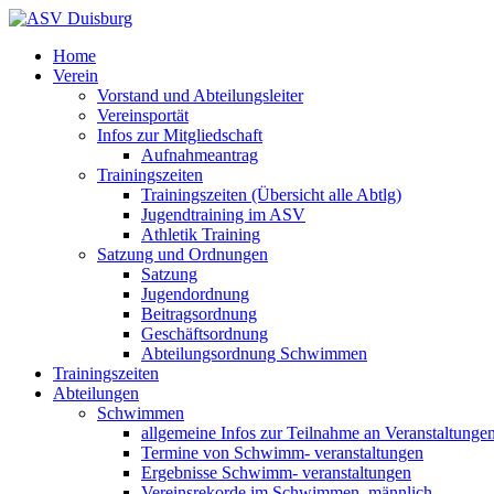
Home
Verein
Vorstand und Abteilungsleiter
Vereinsportät
Infos zur Mitgliedschaft
Aufnahmeantrag
Trainingszeiten
Trainingszeiten (Übersicht alle Abtlg)
Jugendtraining im ASV
Athletik Training
Satzung und Ordnungen
Satzung
Jugendordnung
Beitragsordnung
Geschäftsordnung
Abteilungsordnung Schwimmen
Trainingszeiten
Abteilungen
Schwimmen
allgemeine Infos zur Teilnahme an Veranstaltunge
Termine von Schwimm- veranstaltungen
Ergebnisse Schwimm- veranstaltungen
Vereinsrekorde im Schwimmen, männlich