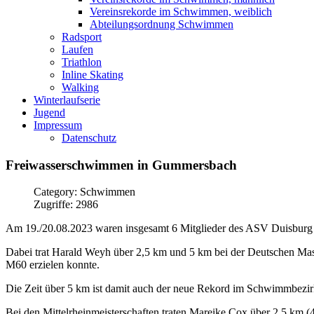
Vereinsrekorde im Schwimmen, weiblich
Abteilungsordnung Schwimmen
Radsport
Laufen
Triathlon
Inline Skating
Walking
Winterlaufserie
Jugend
Impressum
Datenschutz
Freiwasserschwimmen
in
Gummersbach
Category: Schwimmen
Zugriffe: 2986
Am 19./20.08.2023 waren insgesamt 6 Mitglieder des ASV Duisburg b
Dabei trat Harald Weyh über 2,5 km und 5 km bei der Deutschen Master
M60 erzielen konnte.
Die Zeit über 5 km ist damit auch der neue Rekord im Schwimmbezirk 
Bei den Mittelrheinmeisterschaften traten Mareike Cox über 2,5 km 