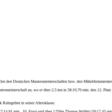
ei den Deutschen Mastersmeisterschaften bzw. den Mittelrheinmeiste
smeisterschaft an, wo er über 2,5 km in 58:19,70 min. den 12. Platz un
Ruhrgebiet in seiner Altersklasse.
(47:14,91 min., 10. Frau) und über 1250m Thomas Wölfel (20:17,45 min