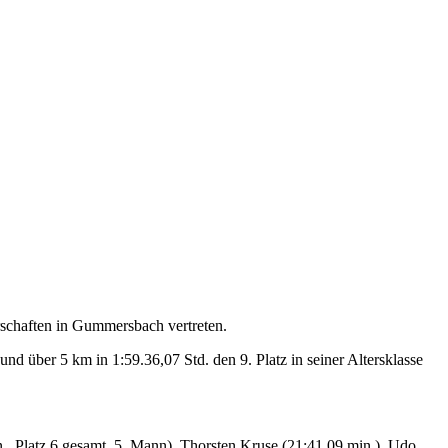
rschaften in Gummersbach vertreten.
d über 5 km in 1:59.36,07 Std. den 9. Platz in seiner Altersklasse
., Platz 6 gesamt, 5. Mann), Thorsten Kruse (21:41,09 min.), Udo