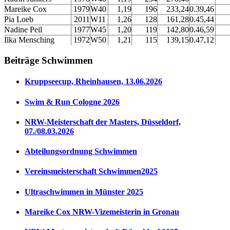
Mareike Cox
1979
W40
1,19
196
233,24
0.39,46
Pia Loeb
2011
W11
1,26
128
161,28
0.45,44
Nadine Peil
1977
W45
1,20
119
142,80
0.46,59
Ilka Mensching
1972
W50
1,21
115
139,15
0.47,12
Beiträge Schwimmen
Kruppseecup, Rheinhausen, 13.06.2026
Swim & Run Cologne 2026
NRW-Meisterschaft der Masters, Düsseldorf,
07./08.03.2026
Abteilungsordnung Schwimmen
Vereinsmeisterschaft Schwimmen2025
Ultraschwimmen in Münster 2025
Mareike Cox NRW-Vizemeisterin in Gronau