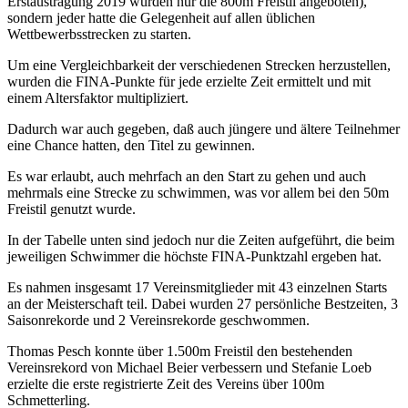
Erstaustragung 2019 wurden nur die 800m Freistil angeboten),
sondern jeder hatte die Gelegenheit auf allen üblichen
Wettbewerbsstrecken zu starten.
Um eine Vergleichbarkeit der verschiedenen Strecken herzustellen,
wurden die FINA-Punkte für jede erzielte Zeit ermittelt und mit
einem Altersfaktor multipliziert.
Dadurch war auch gegeben, daß auch jüngere und ältere Teilnehmer
eine Chance hatten, den Titel zu gewinnen.
Es war erlaubt, auch mehrfach an den Start zu gehen und auch
mehrmals eine Strecke zu schwimmen, was vor allem bei den 50m
Freistil genutzt wurde.
In der Tabelle unten sind jedoch nur die Zeiten aufgeführt, die beim
jeweiligen Schwimmer die höchste FINA-Punktzahl ergeben hat.
Es nahmen insgesamt 17 Vereinsmitglieder mit 43 einzelnen Starts
an der Meisterschaft teil. Dabei wurden 27 persönliche Bestzeiten, 3
Saisonrekorde und 2 Vereinsrekorde geschwommen.
Thomas Pesch konnte über 1.500m Freistil den bestehenden
Vereinsrekord von Michael Beier verbessern und Stefanie Loeb
erzielte die erste registrierte Zeit des Vereins über 100m
Schmetterling.