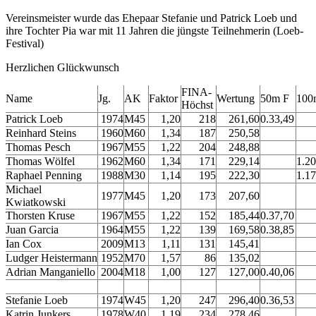
Vereinsmeister wurde das Ehepaar Stefanie und Patrick Loeb und
ihre Tochter Pia war mit 11 Jahren die jüngste Teilnehmerin (Loeb-
Festival)
Herzlichen Glückwunsch
FINA-
Name
Jg.
AK
Faktor
Wertung
50m F
100
Höchst
Patrick Loeb
1974
M45
1,20
218
261,60
0.33,49
Reinhard Steins
1960
M60
1,34
187
250,58
Thomas Pesch
1967
M55
1,22
204
248,88
Thomas Wölfel
1962
M60
1,34
171
229,14
1.20
Raphael Penning
1988
M30
1,14
195
222,30
1.17
Michael
1977
M45
1,20
173
207,60
Kwiatkowski
Thorsten Kruse
1967
M55
1,22
152
185,44
0.37,70
Juan Garcia
1964
M55
1,22
139
169,58
0.38,85
Ian Cox
2009
M13
1,11
131
145,41
Ludger Heistermann
1952
M70
1,57
86
135,02
Adrian Manganiello
2004
M18
1,00
127
127,00
0.40,06
Stefanie Loeb
1974
W45
1,20
247
296,40
0.36,53
Katrin Junkers
1978
W40
1,19
234
278,46